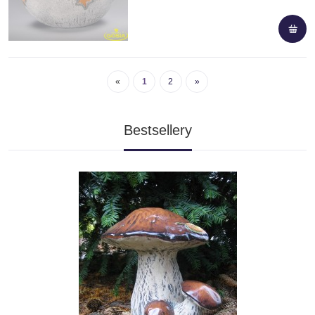
«
1
2
»
Bestsellery