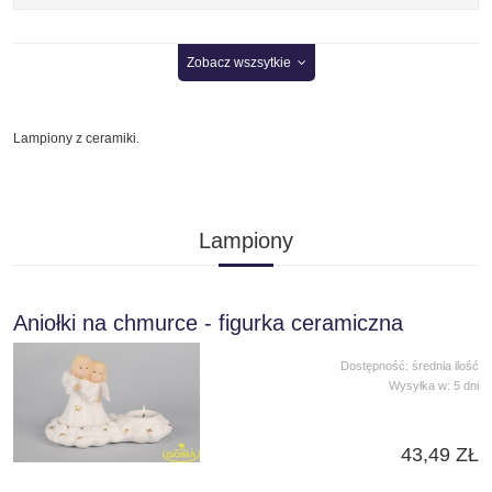
Zobacz wszsytkie
Lampiony z ceramiki.
Lampiony
Aniołki na chmurce - figurka ceramiczna
Dostępność:
średnia ilość
Wysyłka w:
5 dni
43,49 ZŁ