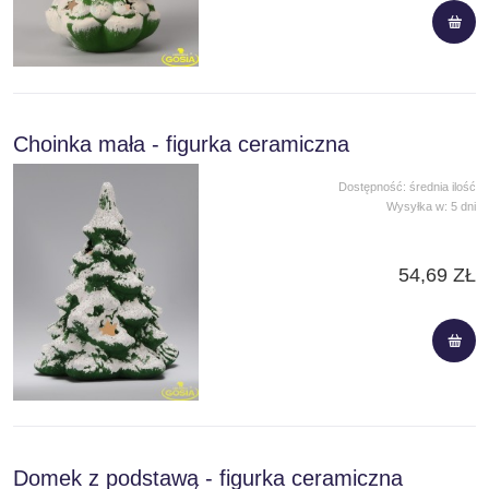
Choinka mała - figurka ceramiczna
Dostępność:
średnia ilość
Wysyłka w:
5 dni
54,69 ZŁ
Domek z podstawą - figurka ceramiczna