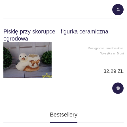
Pisklę przy skorupce - figurka ceramiczna
ogrodowa
Dostępność:
średnia ilość
Wysyłka w:
5 dni
32,29 ZŁ
Bestsellery