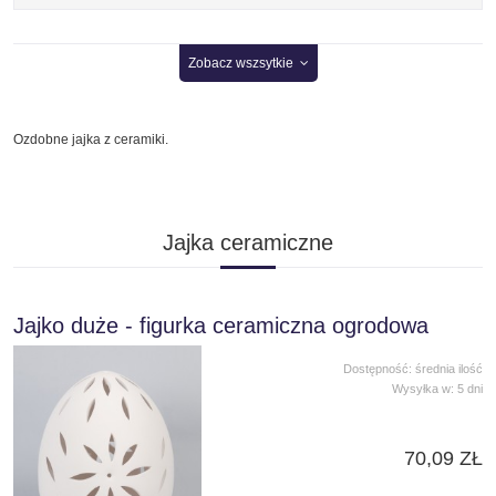
Zobacz wszsytkie
Ozdobne jajka z ceramiki.
Jajka ceramiczne
Jajko duże - figurka ceramiczna ogrodowa
Dostępność:
średnia ilość
Wysyłka w:
5 dni
70,09 ZŁ