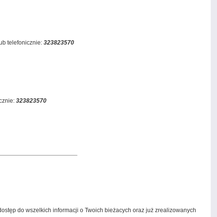
ub telefonicznie:
323823570
icznie:
323823570
stęp do wszelkich informacji o Twoich bieżacych oraz już zrealizowanych