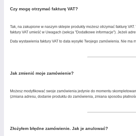
Czy mogę otrzymać fakturę VAT?
Tak, na zakupione w naszym sklepie produkty możesz otrzymać fakturę VAT. W
faktury VAT umieść w Uwagach (sekcja "Dodatkowe informacje"). Jeżeli adres 
Data wystawienia faktury VAT to data wysyłki Twojego zamówienia. Nie ma mo
Jak zmienić moje zamówienie?
Możesz modyfikować swoje zamówienia jedynie do momentu skompletowania j
(zmiana adresu, dodanie produktu do zamówienia, zmiana sposobu płatności cz
Złożyłem błędne zamówienie. Jak je anulować?