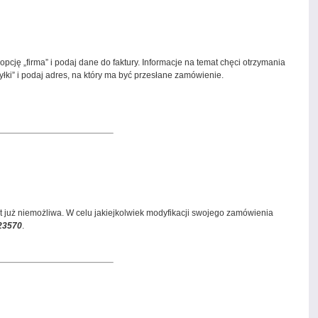
cję „firma” i podaj dane do faktury. Informacje na temat chęci otrzymania
yłki” i podaj adres, na który ma być przesłane zamówienie.
już niemożliwa. W celu jakiejkolwiek modyfikacji swojego zamówienia
23570
.