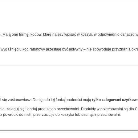
 Mają one formę kodów, które należy wpisać w koszyk, w odpowiednio oznaczonym
 wygaśnięciu kod rabatowy przestaje być aktywny – nie spowoduje przyznania okr
 się zastanawiasz. Dostęp do tej funkcjonalności mają
tylko zalogowani użytkown
epie, zaloguj się i dodaj produkt do przechowalni. Produkty w przechowalni są dl
z powrócić do nich, przerzucić je do koszyka lub usunąć z przechowalni.