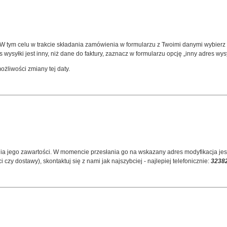
 tym celu w trakcie składania zamówienia w formularzu z Twoimi danymi wybierz op
wysyłki jest inny, niż dane do faktury, zaznacz w formularzu opcję „inny adres wys
żliwości zmiany tej daty.
ego zawartości. W momencie przesłania go na wskazany adres modyfikacja jest 
y dostawy), skontaktuj się z nami jak najszybciej - najlepiej telefonicznie:
3238