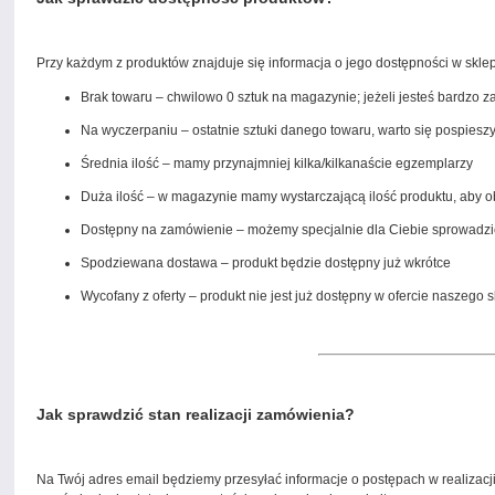
Przy każdym z produktów znajduje się informacja o jego dostępności w sklep
Brak towaru – chwilowo 0 sztuk na magazynie; jeżeli jesteś bardzo 
Na wyczerpaniu – ostatnie sztuki danego towaru, warto się pospiesz
Średnia ilość – mamy przynajmniej kilka/kilkanaście egzemplarzy
Duża ilość – w magazynie mamy wystarczającą ilość produktu, aby 
Dostępny na zamówienie – możemy specjalnie dla Ciebie sprowadzić t
Spodziewana dostawa – produkt będzie dostępny już wkrótce
Wycofany z oferty – produkt nie jest już dostępny w ofercie naszego 
Jak sprawdzić stan realizacji zamówienia?
Na Twój adres email będziemy przesyłać informacje o postępach w realizac