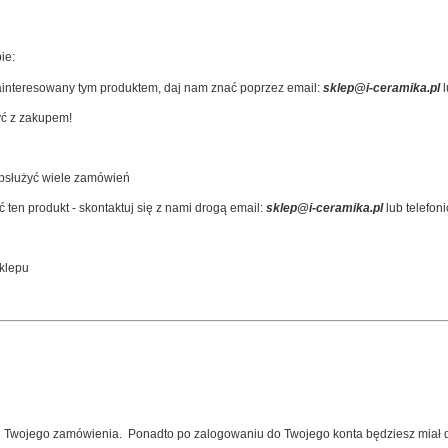
ie:
zainteresowany tym produktem, daj nam znać poprzez email:
sklep@i-ceramika.pl
l
yć z zakupem!
obsłużyć wiele zamówień
en produkt - skontaktuj się z nami drogą email:
sklep@i-ceramika.pl
lub telefon
sklepu
ji Twojego zamówienia. Ponadto po zalogowaniu do Twojego konta będziesz miał do