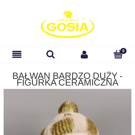
BAŁWAN BARDZO DUŻY -
FIGURKA CERAMICZNA